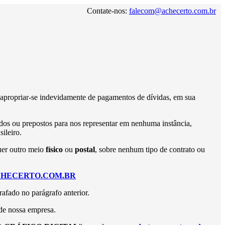
Contate-nos:
falecom@achecerto.com.br
apropriar-se indevidamente de pagamentos de dívidas, em sua
os ou prepostos para nos representar em nenhuma instância,
ileiro.
uer outro meio
físico
ou
postal
, sobre nenhum tipo de contrato ou
HECERTO.COM.BR
fado no parágrafo anterior.
 de nossa empresa.