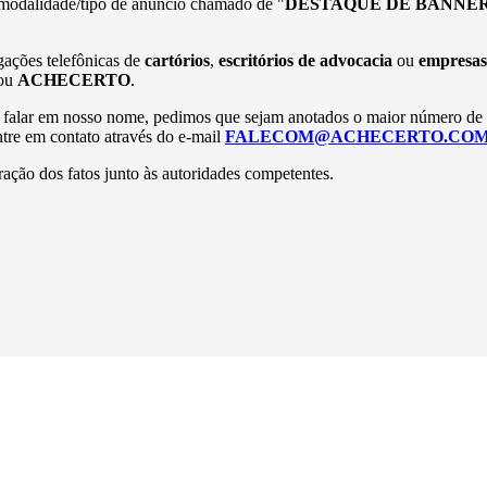
 modalidade/tipo de anúncio chamado de "
DESTAQUE DE BANNER
gações telefônicas de
cartórios
,
escritórios de advocacia
ou
empresas
ou
ACHECERTO
.
da a falar em nosso nome, pedimos que sejam anotados o maior número de
ntre em contato através do e-mail
FALECOM@ACHECERTO.COM
ração dos fatos junto às autoridades competentes.