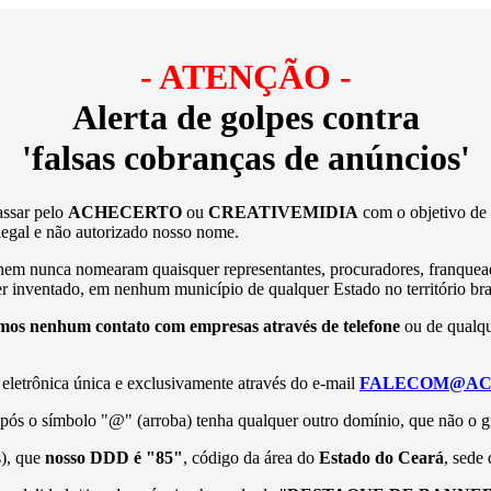
- ATENÇÃO -
Alerta de golpes contra
'falsas cobranças de anúncios'
assar pelo
ACHECERTO
ou
CREATIVEMIDIA
com o objetivo de 
 ilegal e não autorizado nosso nome.
em nunca nomearam quaisquer representantes, procuradores, franquead
 inventado, em nenhum município de qualquer Estado no território bras
mos nenhum contato com empresas através de telefone
ou de qualq
 eletrônica única e exclusivamente através do e-mail
FALECOM@AC
 o símbolo "@" (arroba) tenha qualquer outro domínio, que não o gra
s), que
nosso DDD é "85"
, código da área do
Estado do Ceará
, sede