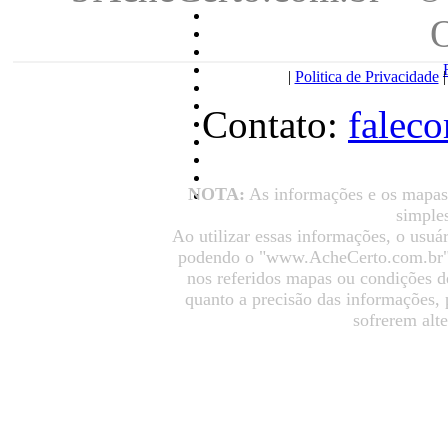
|
Politica de Privacidade
Contato:
falec
NOTA:
As informações e os mapas
simples
Ao utilizar essas informações, o usuá
podendo o "www.AcheCerto.com.br" s
nos referidos mapas ou condições d
quanto a precisão das informações,
sofrerem alt