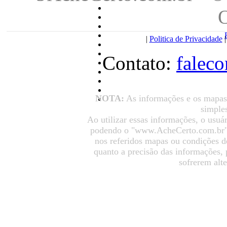
|
Politica de Privacidade
Contato:
falec
NOTA:
As informações e os mapas
simples
Ao utilizar essas informações, o usuá
podendo o "www.AcheCerto.com.br" s
nos referidos mapas ou condições d
quanto a precisão das informações,
sofrerem alt