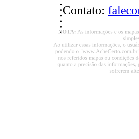
Contato:
falec
NOTA:
As informações e os mapas
simples
Ao utilizar essas informações, o usuá
podendo o "www.AcheCerto.com.br" s
nos referidos mapas ou condições d
quanto a precisão das informações,
sofrerem alt