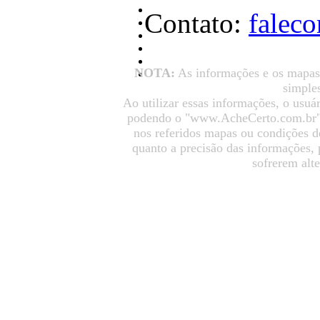
Contato:
falec
NOTA:
As informações e os mapas
simples
Ao utilizar essas informações, o usuá
podendo o "www.AcheCerto.com.br" s
nos referidos mapas ou condições d
quanto a precisão das informações,
sofrerem alt