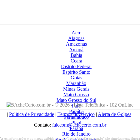
Acre
Alagoas
Amazonas
Amapá
Bahia
Ceará
Distrito Federal
Espírito Santo
Goiás
Maranhão
Minas Gerais
Mato Grosso
Mato Grosso do Sul
AcheCerto.com.br - © 2026 - Lista Telefônica - 102 OnLine
Pará
Paraíba
|
Politica de Privacidade
|
Termos do Serviço
|
Alerta de Golpes
|
Pernambuco
Piauí
Contato:
falecom@achecerto.com.br
Paraná
Rio de Janeiro
A:
As informações e os mapas exibidos no site "www.AcheCerto.com.br" são simplesmente ilustra
Rio Grande do Norte