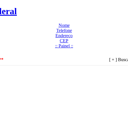
Nome
Telefone
Endereço
CEP
:: Painel ::
**
[ + ] Bus